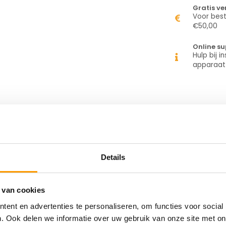
Gratis v
Voor best
€50,00
Online su
Hulp bij in
apparaat
Gerelate
oat, voor mid range/ high-end printers,
m, 3634 Etiketten/ rollen, rec. lint: 2300
Details
 van cookies
ent en advertenties te personaliseren, om functies voor social
. Ook delen we informatie over uw gebruik van onze site met on