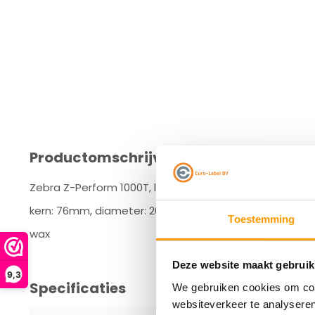
Productomschrijving
Zebra Z-Perform 1000T, labelrol, normaal papier, ongec
kern: 76mm, diameter: 200mm, afmetingen (WxH): 76x38m
Toestemming
wax
Deze website maakt gebruik
9,3
Specificaties
We gebruiken cookies om cont
websiteverkeer te analyseren