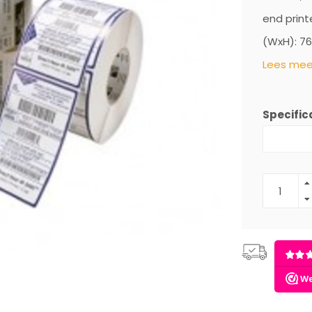
end print
(WxH): 76
Lees meer
Specifica