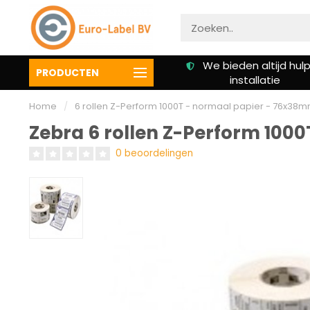
Gratis verzending vanaf €
We bieden altijd hulp 
PRODUCTEN
50,00
installatie
Home
/
6 rollen Z-Perform 1000T - normaal papier - 76x38
Zebra 6 rollen Z-Perform 100
0 beoordelingen