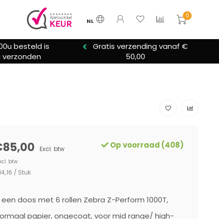
0
NL
00u besteld is
Gratis verzending vanaf €
 verzonden
50,00
€85,00
Op voorraad (408)
Excl. btw
ncl. btw
14,16 / Stuk
 een doos met 6 rollen Zebra Z-Perform 1000T,
 normaal papier, ongecoat, voor mid range/ high-