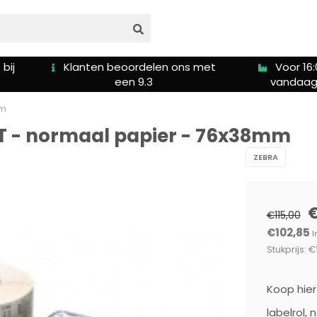
bij
Klanten beoordelen ons met
Voor 16:
een 9.3
vandaag
mm
0T - normaal papier - 76x38mm
ZEBRA
€115,00
€102,85
I
Stukprijs: €
Koop hier
labelrol,