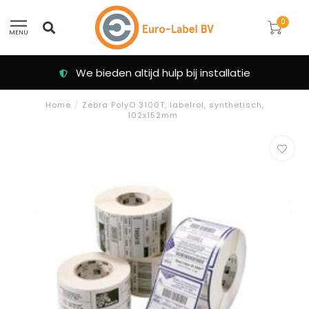
0
MENU
We bieden altijd hulp bij installatie
Home
/
Zebra PolyO 3100T, labelrol, synthetisch,
102x152mm