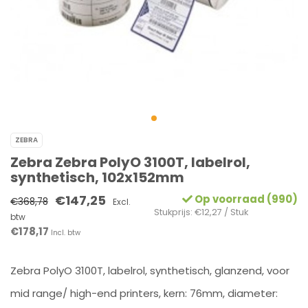
ZEBRA
Zebra Zebra PolyO 3100T, labelrol,
synthetisch, 102x152mm
€147,25
Op voorraad (990)
€368,78
Excl.
Stukprijs: €12,27 / Stuk
btw
€178,17
Incl. btw
Zebra PolyO 3100T, labelrol, synthetisch, glanzend, voor
mid range/ high-end printers, kern: 76mm, diameter: