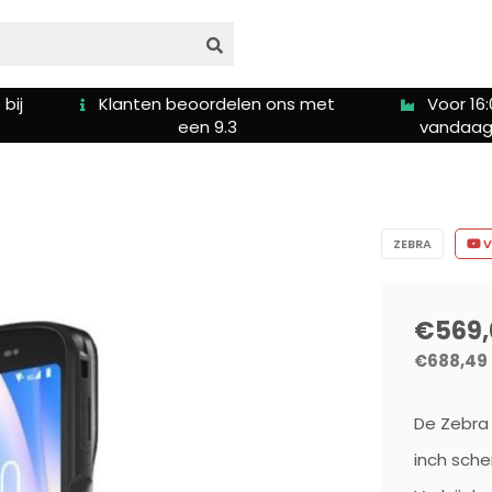
s met
Voor 16:00u besteld is
Gratis ver
vandaag verzonden
5
ZEBRA
V
€569,
€688,49
De Zebra 
inch sche