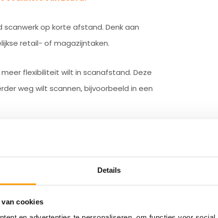
 scanwerk op korte afstand. Denk aan
jkse retail- of magazijntaken.
eer flexibiliteit wilt in scanafstand. Deze
erder weg wilt scannen, bijvoorbeeld in een
Details
zoals een laadstation, pistoolgreep of
 van cookies
ent en advertenties te personaliseren, om functies voor social