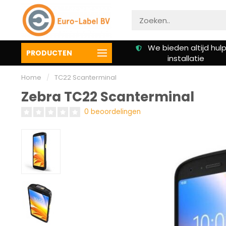
We bieden altijd hulp bij
Klanten beoordelen on
PRODUCTEN
installatie
een 9.3
Home
/
TC22 Scanterminal
Zebra TC22 Scanterminal
0 beoordelingen