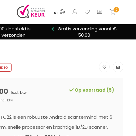
0
NL
zending vanaf €
We bieden altijd hulp bij
0,00
installatie
IDEO
00
Op voorraad (5)
Excl. btw
Incl. btw
TC22 is een robuuste Android scanterminal met 6
rm, snelle processor en krachtige 1D/2D scanner.