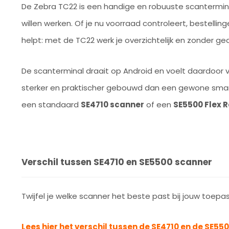
De Zebra TC22 is een handige en robuuste scanterminal
willen werken. Of je nu voorraad controleert, bestellin
helpt: met de TC22 werk je overzichtelijk en zonder ge
De scanterminal draait op Android en voelt daardoor ver
sterker en praktischer gebouwd dan een gewone smart
een standaard
SE4710 scanner
of een
SE5500 Flex 
Verschil tussen SE4710 en SE5500 scanner
Twijfel je welke scanner het beste past bij jouw toepa
Lees hier het verschil tussen de SE4710 en de SE55