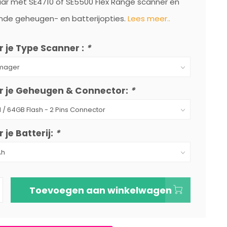
aar met SE4710 of SE5500 Flex Range scanner en
ende geheugen- en batterijopties.
Lees meer..
r je Type Scanner :
*
er je Geheugen & Connector:
*
r je Batterij:
*
Toevoegen aan winkelwagen