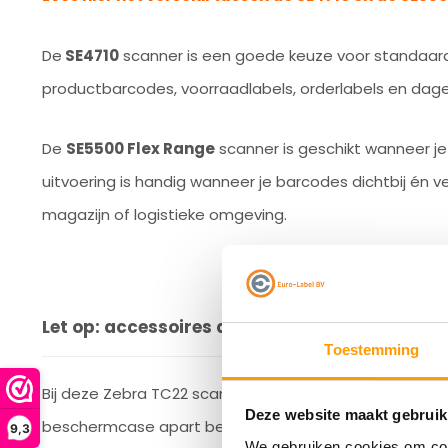
De
SE4710
scanner is een goede keuze voor standaard
productbarcodes, voorraadlabels, orderlabels en dageli
De
SE5500 Flex Range
scanner is geschikt wanneer je m
uitvoering is handig wanneer je barcodes dichtbij én v
magazijn of logistieke omgeving.
Let op: accessoires apart bestellen
Toestemming
Bij deze Zebra TC22 scanterminal moeten accessoires 
Deze website maakt gebruik
beschermcase apart besteld worden.
9,3
We gebruiken cookies om cont