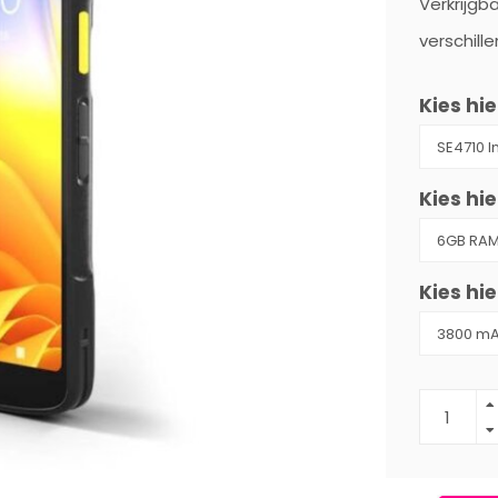
Verkrijgb
verschill
Kies hie
Kies hi
Kies hie