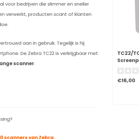
 voor bedrijven die slimmer en sneller
gen verwerkt, producten scant of klanten
doe.
trouwd aan in gebruik. Tegelijk is hij
TC22/T
phone. De Zebra TC22 is verkrijgbaar met
Screenp
Range scanner
.
€16,00
ssing?
00 scanners van Zebra.