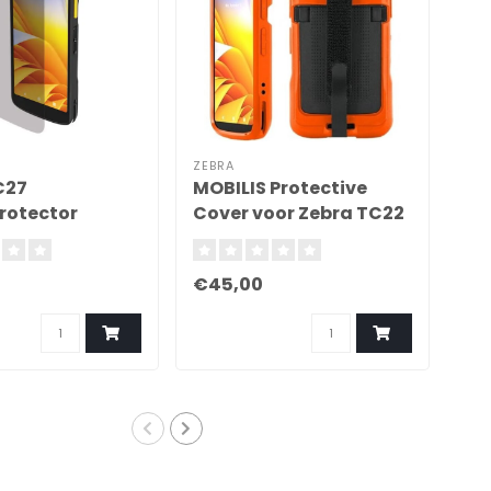
ZEBRA
ZEB
C27
MOBILIS Protective
Ze
rotector
Cover voor Zebra TC22
Bat
TC27 - Veilig en Handig
Po
38
€45,00
€6
Stuk