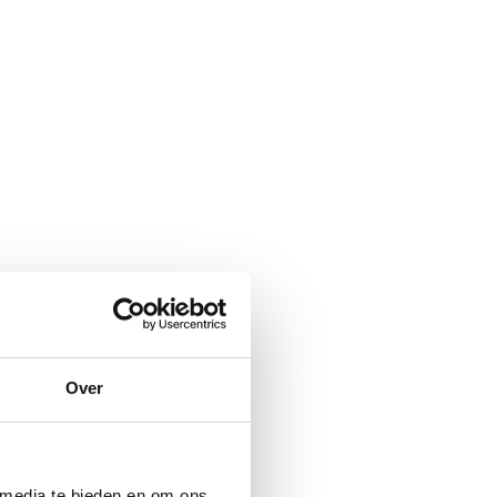
Over
 media te bieden en om ons