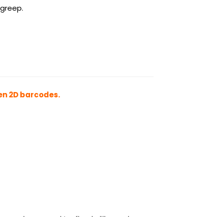
lgreep.
en 2D barcodes.