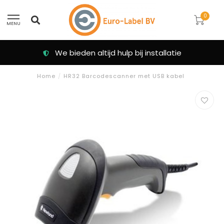
0
MENU
We bieden altijd hulp bij installatie
Home
/
HR32 Barcodescanner met USB kabel