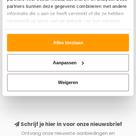
DATALOGIC
ZEBRA
partners kunnen deze gegevens combineren met andere
Touch 90
ZD421D
Starterspakket
informatie die u aan ze heeft verstrekt of die ze hebben
verzameld op basis van uw gebruik van hun services.
€52,00
€275,00
Stukprijs: €275,00 /
Alles toestaan
Aanpassen
Weigeren
Schrijf je hier in voor onze nieuwsbrief
Ontvang onze nieuwste aanbiedingen en