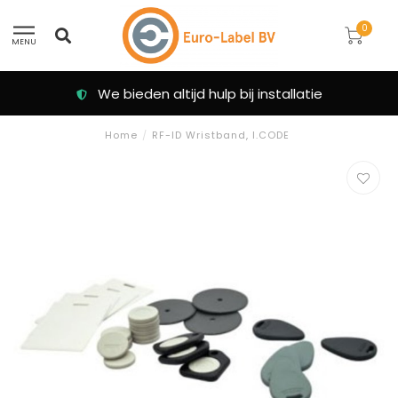
0
MENU
We bieden altijd hulp bij installatie
Home
/
RF-ID Wristband, I.CODE