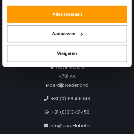
Alles toestaan
Aanpassen
Print. Plak. Klaar. Met een partner die met je
Weigeren
meedenkt.
Havenkant 6
4781 AA
Moerdijk Nederland
+31 (0)168 416 513
+31 (0)613461456
info@euro-label.nl