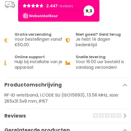
Gratis verzending
Niet goed? Geld terug
Voor bestellingen vanaf
Je hebt 14 dagen
€50,00
bedenktijd
Online support
Snelle levering
Hulp bij installatie van je
Voor 16:00 uur besteld is
apparaat
vandaag verzonden!
Productomschrijving
RF-ID wristband, I.CODE SLI (ISO15693), 13.56 MHz, size:
265x31.5x9 mm, IP67
Reviews
Gerelateerde producten