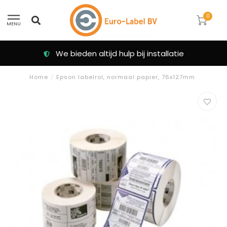
0
MENU
We bieden altijd hulp bij installatie
Home
/
Epson labelrol, normaal papier, 76x127mm