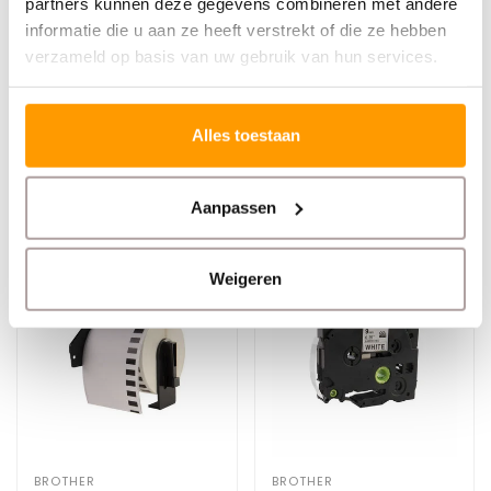
partners kunnen deze gegevens combineren met andere
QL 1110
informatie die u aan ze heeft verstrekt of die ze hebben
TD 2130N
verzameld op basis van uw gebruik van hun services.
TD 4100N
Specificaties
Alles toestaan
Reviews
Aanpassen
Gerelateerde producten
Weigeren
BROTHER
BROTHER