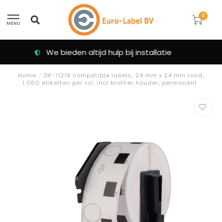
0
MENU
Klanten beoordelen ons met een 9.3
Home
/
DK-11218 compatible labels, 24 mm x 24 mm rond,
1.000 etiketten per rol, incl brother houder, permanent