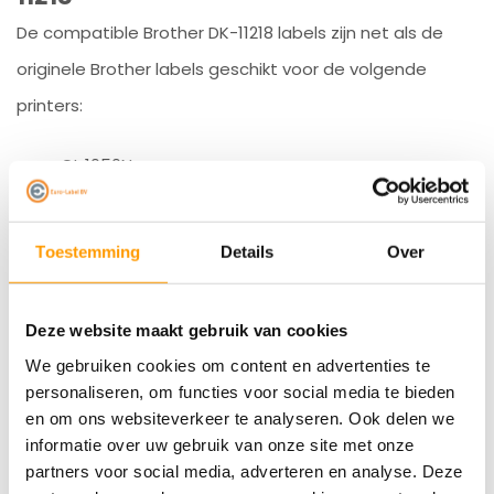
De compatible Brother DK-11218 labels zijn net als de
originele Brother labels geschikt voor de volgende
printers:
QL 1050N
QL 1060N
QL 500
QL 550
Toestemming
Details
Over
QL 560
QL 570
QL 580N
QL 650TD
Deze website maakt gebruik van cookies
QL 700
We gebruiken cookies om content en advertenties te
QL 710W
personaliseren, om functies voor social media te bieden
QL 720NW
QL 800
en om ons websiteverkeer te analyseren. Ook delen we
QL 810W
informatie over uw gebruik van onze site met onze
QL 820NW
partners voor social media, adverteren en analyse. Deze
QL 1100