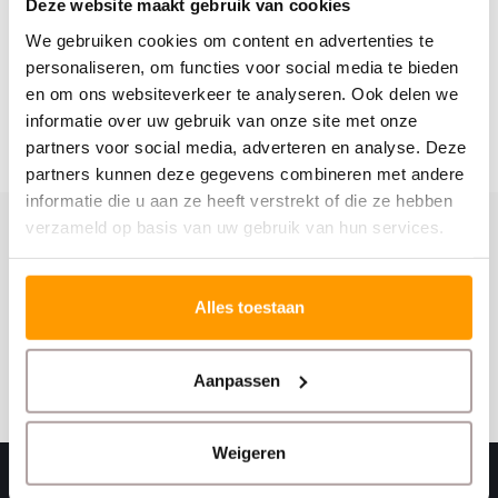
Deze website maakt gebruik van cookies
Gerelateerde producten
We gebruiken cookies om content en advertenties te
personaliseren, om functies voor social media te bieden
en om ons websiteverkeer te analyseren. Ook delen we
informatie over uw gebruik van onze site met onze
partners voor social media, adverteren en analyse. Deze
partners kunnen deze gegevens combineren met andere
informatie die u aan ze heeft verstrekt of die ze hebben
verzameld op basis van uw gebruik van hun services.
Schrijf je hier in voor onze nieuwsbrief
Ontvang onze nieuwste aanbiedingen en
Alles toestaan
kortingscodes
Abonneer
Aanpassen
Weigeren