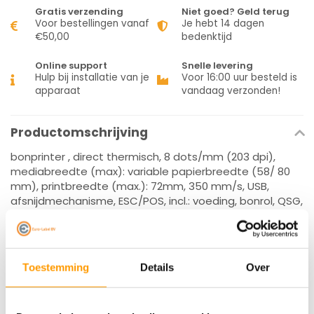
Gratis verzending
Niet goed? Geld terug
Voor bestellingen vanaf
Je hebt 14 dagen
€50,00
bedenktijd
Online support
Snelle levering
Hulp bij installatie van je
Voor 16:00 uur besteld is
apparaat
vandaag verzonden!
Productomschrijving
bonprinter , direct thermisch, 8 dots/mm (203 dpi),
mediabreedte (max): variable papierbreedte (58/ 80
mm), printbreedte (max.): 72mm, 350 mm/s, USB,
afsnijdmechanisme, ESC/POS, incl.: voeding, bonrol, QSG,
apart bestellen, interface kabel, kleur: wit
Specificaties
Toestemming
Details
Over
Reviews