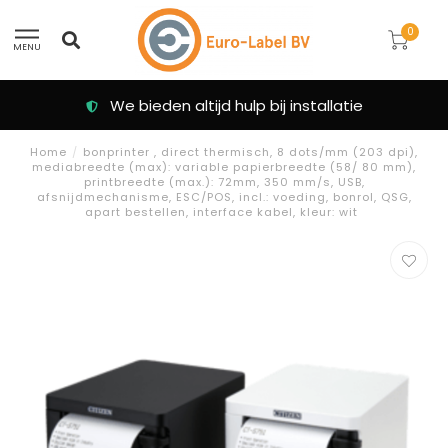
0
MENU
We bieden altijd hulp bij installatie
Home
/
bonprinter , direct thermisch, 8 dots/mm (203 dpi),
mediabreedte (max): variable papierbreedte (58/ 80 mm),
printbreedte (max.): 72mm, 350 mm/s, USB,
afsnijdmechanisme, ESC/POS, incl.: voeding, bonrol, QSG,
apart bestellen, interface kabel, kleur: wit