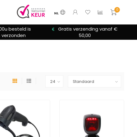
0
NL
zending vanaf €
We bieden altijd hulp bij
0,00
installatie