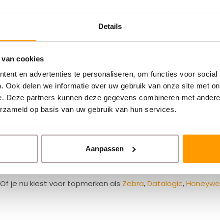
Details
L
ltra 2105i,
T
 van cookies
ent en advertenties te personaliseren, om functies voor social
0
. Ook delen we informatie over uw gebruik van onze site met on
e. Deze partners kunnen deze gegevens combineren met andere i
erzameld op basis van uw gebruik van hun services.
Aanpassen
Label BV ben je aan het juiste adres! Met jarenlange ervaring
Of je nu kiest voor topmerken als
Zebra
,
Datalogic
,
Honeywel