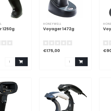
L
HONEYWELL
HON
r 1250g
Voyager 1472g
Voy
€175,00
€90