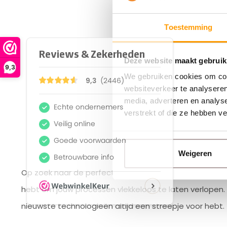
Toestemming
HONEYWEL
Granit U
USB-KI
Deze website maakt gebruik
9,3
We gebruiken cookies om cont
€740,0
websiteverkeer te analyseren
media, adverteren en analys
verstrekt of die ze hebben v
Weigeren
Op zoek naar de perfecte
barcodescanner
? Bij Euro-
hebt om jouw processen vlekkeloos te laten verlopen. 
nieuwste technologieën altijd een streepje voor hebt.