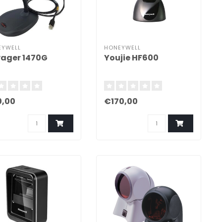
EYWELL
HONEYWELL
ager 1470G
Youjie HF600
,00
€170,00