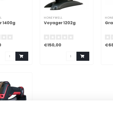
L
HONEYWELL
HON
r 1400g
Voyager 1202g
Gra
0
€150,00
€68