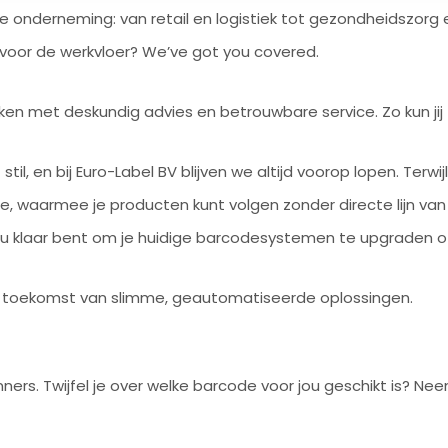
e onderneming: van retail en logistiek tot gezondheidszorg e
voor de werkvloer? We’ve got you covered.
n met deskundig advies en betrouwbare service. Zo kun jij
 stil, en bij Euro-Label BV blijven we altijd voorop lopen. Ter
waarmee je producten kunt volgen zonder directe lijn van zi
 nu klaar bent om je huidige barcodesystemen te upgraden of
de toekomst van slimme, geautomatiseerde oplossingen.
ers. Twijfel je over welke barcode voor jou geschikt is? Nee