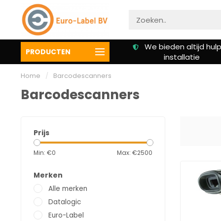
We bieden altijd hulp bij
Klanten beoordelen on
PRODUCTEN
installatie
een 9.3
Home
/
Barcodescanners
Barcodescanners
Prijs
Min: €
0
Max: €
2500
Merken
Alle merken
Datalogic
Euro-Label