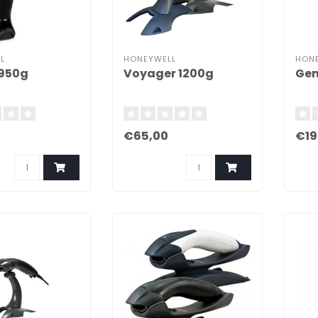
L
HONEYWELL
HON
1950g
Voyager 1200g
Gen
0
€65,00
€19