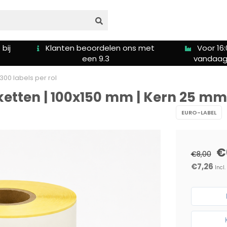
s met
Voor 16:00u besteld is
Gratis ver
vandaag verzonden
5
300 labels per rol
etten | 100x150 mm | Kern 25 mm |
EURO-LABEL
€
€8,00
€7,26
Incl.