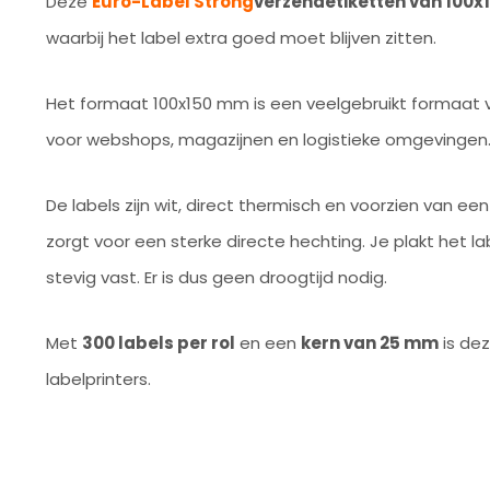
Deze
Euro-Label Strong
verzendetiketten van 100
waarbij het label extra goed moet blijven zitten.
Het formaat 100x150 mm is een veelgebruikt formaat v
voor webshops, magazijnen en logistieke omgevingen
De labels zijn wit, direct thermisch en voorzien van een
zorgt voor een sterke directe hechting. Je plakt het l
stevig vast. Er is dus geen droogtijd nodig.
Met
300 labels per rol
en een
kern van 25 mm
is dez
labelprinters.