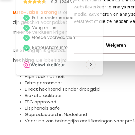
websiteverkeer te analyseren
Euro-Label Strong
is onze sterkere lijn verzendetiket
media, adverteren en analys
verstrekt of die ze hebben v
zijn geschikt voor pakketten die langer onderweg zijn,
meer te verduren krijgen.
Weigeren
De Strong lijn is geproduceerd met aandacht voor
kwa
hechting
. De labels zijn:
High tack hotmelt
Extra permanent
Direct hechtend zonder droogtijd
Bio-afbreekbaar
FSC approved
Bisphenols safe
Geproduceerd in Nederland
Voorzien van belangrijke certificeringen voor pro