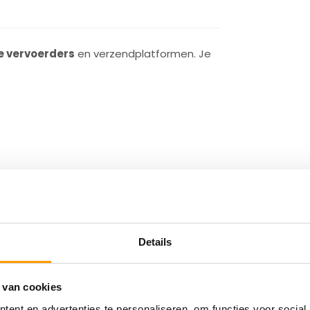
e vervoerders
en verzendplatformen. Je
pelingen
Details
 van cookies
ent en advertenties te personaliseren, om functies voor social