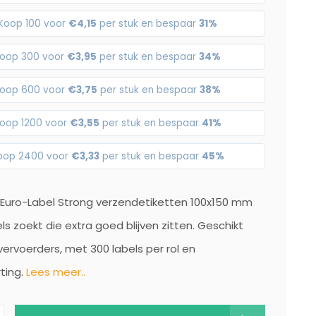
Koop 100 voor
€4,15
per stuk en bespaar
31%
oop 300 voor
€3,95
per stuk en bespaar
34%
oop 600 voor
€3,75
per stuk en bespaar
38%
oop 1200 voor
€3,55
per stuk en bespaar
41%
oop 2400 voor
€3,33
per stuk en bespaar
45%
 Euro-Label Strong verzendetiketten 100x150 mm
els zoekt die extra goed blijven zitten. Geschikt
 vervoerders, met 300 labels per rol en
rting.
Lees meer..