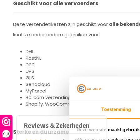
Geschikt voor alle vervoerders
Deze verzendetiketten zijn geschikt voor
alle bekend
kunt ze onder andere gebruiken voor:
DHL
PostNL
DPD
UPS
GLS
Sendcloud
MyParcel
Bol.com verzendingen
Shopify, WooCommerce en andere webshopkop
Toestemming
Deze website maakt gebruik
Sterke en duurzame lijn
9,3
We gebruiken cookies om cont