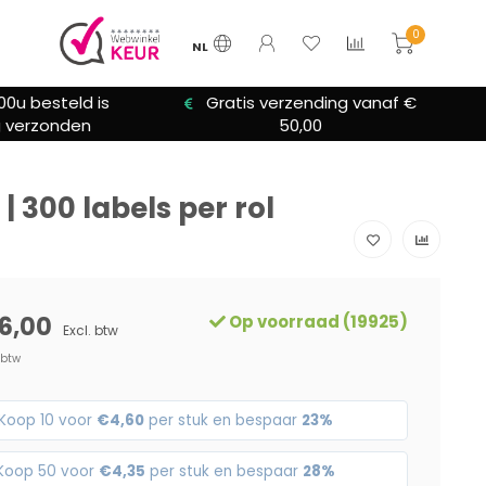
0
NL
zending vanaf €
We bieden altijd hulp bij
0,00
installatie
 300 labels per rol
6,00
Op voorraad (19925)
Excl. btw
 btw
Koop 10 voor
€4,60
per stuk en bespaar
23%
Koop 50 voor
€4,35
per stuk en bespaar
28%