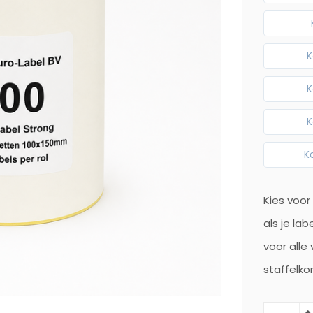
K
K
K
K
Kies voor
als je lab
voor alle
staffelko