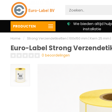
We bieden altijd hulp bij
Klanten beoordelen on
PRODUCTEN
installatie
een 9.3
Home
/
Strong Verzendetiketten | 100x150 mm | Kern 25 mm | 
Euro-Label Strong Verzendetik
0 beoordelingen