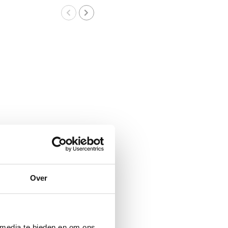
Over
 media te bieden en om ons