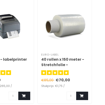
EURO-LABEL
EUR
 labelprinter
40 rollen x 150 meter -
Tr
Stretchfolie -
28
transparant (Ø38 mm
- 140mm x 20µ)
0
€70,00
€1
€85,00
€265,00 /
Stukprijs: €1,75 /