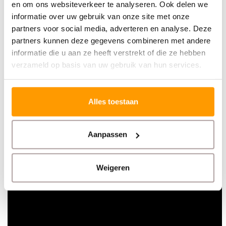
verschillende kleuren verkrijgbaar. Onze polsbandjes zijn
en om ons websiteverkeer te analyseren. Ook delen we
informatie over uw gebruik van onze site met onze
watervast en voorzien van een zelfklevende sluiting-
partners voor social media, adverteren en analyse. Deze
partners kunnen deze gegevens combineren met andere
Bekijk dit filmpje over de Zebra HC100 of informeer naar
informatie die u aan ze heeft verstrekt of die ze hebben
verzameld op basis van uw gebruik van hun services.
onze mooie bundelpakketten om meteen aan de slag
te kunnen.
Alles toestaan
Aanpassen
Weigeren