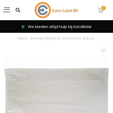
0
MENU
We bieden altijd hulp bij installatie
Home
/
Envelop Paklijst DL 225x122mm. blanco