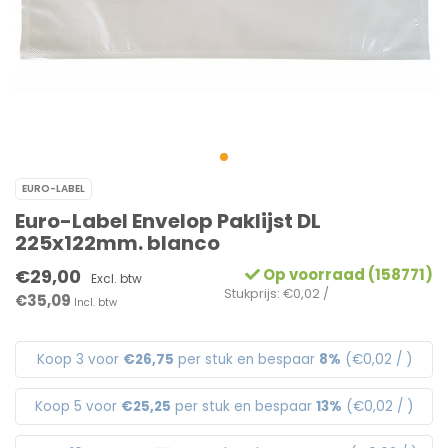
EURO-LABEL
Euro-Label Envelop Paklijst DL
225x122mm. blanco
€29,00
Op voorraad (158771)
Excl. btw
Stukprijs: €0,02 /
€35,09
Incl. btw
Koop 3 voor
€26,75
per stuk en bespaar
8%
(€0,02 / )
Koop 5 voor
€25,25
per stuk en bespaar
13%
(€0,02 / )