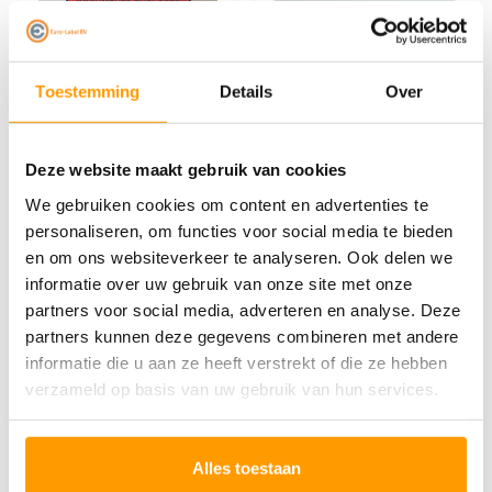
Toestemming
Details
Over
EURO-LABEL
EURO-LABEL
Deze website maakt gebruik van cookies
Envelop Paklijst C-5
Envelop Paklijst C-5
We gebruiken cookies om content en advertenties te
225 x 165 mm bedrukt
225 x 165 mm blanco
personaliseren, om functies voor social media te bieden
en om ons websiteverkeer te analyseren. Ook delen we
€45,00
€42,00
informatie over uw gebruik van onze site met onze
partners voor social media, adverteren en analyse. Deze
partners kunnen deze gegevens combineren met andere
informatie die u aan ze heeft verstrekt of die ze hebben
verzameld op basis van uw gebruik van hun services.
Alles toestaan